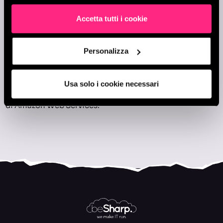
“beSharp è un team giovane e super-competente spinto
da un’innata passione per la tecnologia. Il supporto che
Accetta tutti i cookie
ci offrono non è come semplici fornitori ma come un
partner che crede nei nostri progetti quanto noi.”
Personalizza
Dario Brignone – CTO Satispay
Congratulazioni a tutto il nostro team di Cloud Expert
che, ogni giorno, aiuta le aziende clienti a sfruttare
Usa solo i cookie necessari
appieno i servizi e le grandi potenzialità offerte dal Cloud
di Amazon Web Services.