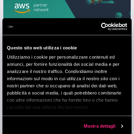
Questo sito web utilizza i cookie
Utilizziamo i cookie per personalizzare contenuti ed
annunci, per fornire funzionalità dei social media e per
Nel corso degli ultimi 12 mesi beSharp ha giocato un
analizzare il nostro traffico. Condividiamo inoltre
ruolo fondamentale nel supportare i propri clienti
informazioni sul modo in cui utilizza il nostro sito con i
nell’
implementazione di soluzioni DevOps
, anche
nostri partner che si occupano di analisi dei dati web,
complesse, all’interno dei loro flussi di lavoro.
pubblicità e social media, i quali potrebbero combinarle
L’ottenimento della
AWS DevOps Competency
, la
con altre informazioni che ha fornito loro o che hanno
pipeline consistente di progetti DevOps
e l’alto
raccolto dal suo utilizzo dei loro servizi.
numero di
importanti deal vinti
hanno permesso a
beSharp di essere selezionata come
APN DevOps
Partner of the Year per il 2020.
Mostra dettagli