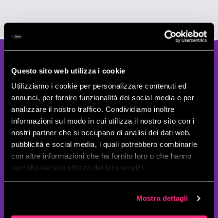
Questo sito web utilizza i cookie
THE SOLUTION
Utilizziamo i cookie per personalizzare contenuti ed
ANALISI PREDITTIVA
annunci, per fornire funzionalità dei social media e per
BASATA SUI DATI.
analizzare il nostro traffico. Condividiamo inoltre
informazioni sul modo in cui utilizza il nostro sito con i
nostri partner che si occupano di analisi dei dati web,
pubblicità e social media, i quali potrebbero combinarle
Creazione di un’infrastruttura basata su servizi fully-
con altre informazioni che ha fornito loro o che hanno
managed come
AWS Lambda
per ottenere potenza
raccolto dal suo utilizzo dei loro servizi.
di calcolo,
Amazon Simple Queue Service (SQS)
per
una gestione ottimale delle code di messaggi e
Amazon Kinesis Data Stream
che, insieme a SQS,
Mostra dettagli
consente l’ingestion dei dati su Amazon S3.