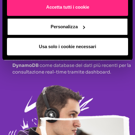
Progettazione e realizzazione di un Data Lake basato
Accetta tutti i cookie
sull’archiviazione dei dati in differenti classi di
storage (storage tiering) sfruttando i servizi
Amazon
S3
e
Amazon Glacier
e il modello di categorizzazione
Personalizza
del dato hot-warm-cold, in relazione alla frequenza
di accesso necessaria.
Implementazione di servizi quali
AWS Athena
,
AWS
Usa solo i cookie necessari
Select
e
AWS Glue
per lo sviluppo rapido di query
custom sul Data Lake e utilizzo di
Amazon
DynamoDB
come database dei dati più recenti per la
consultazione real-time tramite dashboard.