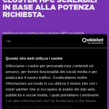
CLUSTER HPC SCALABILI
IN BASE ALLA POTENZA
RICHIESTA.
beSharp ha configurato cluster HPC scalabili
automaticamente in base alla richiesta di potenza di
calcolo e al numero degli utenti. L’erogazione del
prodotto in modalità SaaS ha eliminato i costi di
gestione dell’hardware e la necessità per l’utente di
Questo sito web utilizza i cookie
installazioni fisiche. Il prodotto ora può raggiungere un
pubblico sempre più ampio assicurando sempre
Utilizziamo i cookie per personalizzare contenuti ed
prestazioni ottimali.
annunci, per fornire funzionalità dei social media e per
analizzare il nostro traffico. Condividiamo inoltre
informazioni sul modo in cui utilizza il nostro sito con i
nostri partner che si occupano di analisi dei dati web,
pubblicità e social media, i quali potrebbero combinarle
con altre informazioni che ha fornito loro o che hanno
raccolto dal suo utilizzo dei loro servizi.