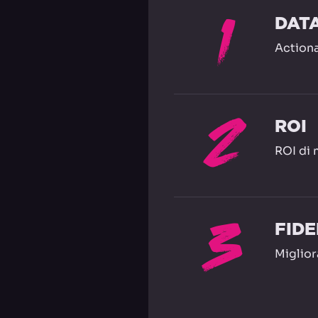
1
DAT
Actiona
2
ROI
ROI di 
3
FIDE
Miglior