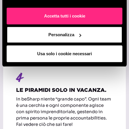
un
’o
pportunità per alzare l’asticella.
3
Accetta tutti i cookie
STUDIA E IMPARA COSE NUOVE.
Personalizza
Uno dei nostri valori. In beSharp
investiamo
molto nella formazione: offriamo tempo e
risorse per diventare sempre la versione
Usa solo i cookie necessari
migliore di se stessi.
4
LE PIRAMIDI SOLO IN VACANZA.
In beSharp niente “grande capo”. Ogni team
è una cerchia e ogni componente agisce
con spirito imprenditoriale, gestendo in
prima persona le proprie accountabilities.
Fai vedere ciò che sai fare!