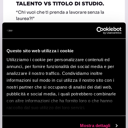
TALENTO VS TITOLO DI STUDIO.
“Chi vuoi che ti prenda a lavorare senza la
laurea?!”
I tuoi familiari te lo avranno detto almeno
una volta nella tua vita. La risposta? beh…
potenzialmente noi! Il tuo titolo di studio è
solo uno degli aspetti che valutiamo in fase
Questo sito web utilizza i cookie
di colloquio. Ciò che per noi conta è la
Utilizziamo i cookie per personalizzare contenuti ed
passione che metterai nel lavoro che andrai
annunci, per fornire funzionalità dei social media e per
a fare.
analizzare il nostro traffico. Condividiamo inoltre
2
informazioni sul modo in cui utilizza il nostro sito con i
nostri partner che si occupano di analisi dei dati web,
pubblicità e social media, i quali potrebbero combinarle
“NON ESISTONO PROBLEMI, SOLO
con altre informazioni che ha fornito loro o che hanno
OPPORTUNITÀ” CIT.
raccolto dal suo utilizzo dei loro servizi.
beSharp è una palestra, un luogo di crescita
personale e professionale, in cui nessuno
viene lasciato indietro. Ogni difficoltà è
Mostra dettagli