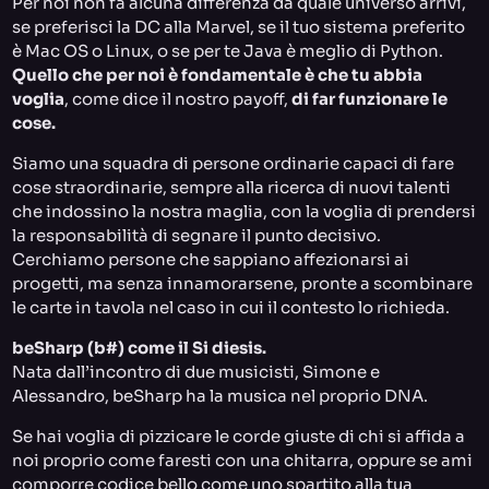
Per noi non fa alcuna differenza da quale universo arrivi,
se preferisci la DC alla Marvel, se il tuo sistema preferito
è Mac OS o Linux, o se per te Java è meglio di Python.
Quello che per noi è fondamentale è che tu abbia
voglia
, come dice il nostro payoff,
di far funzionare le
cose.
Siamo una squadra di persone ordinarie capaci di fare
cose straordinarie, sempre alla ricerca di nuovi talenti
che indossino la nostra maglia, con la voglia di prendersi
la responsabilità di segnare il punto decisivo.
Cerchiamo persone che sappiano affezionarsi ai
progetti, ma senza innamorarsene, pronte a scombinare
le carte in tavola nel caso in cui il contesto lo richieda.
beSharp (b#) come il Si diesis.
Nata dall’incontro di due musicisti, Simone e
Alessandro, beSharp ha la musica nel proprio DNA.
Se hai voglia di pizzicare le corde giuste di chi si affida a
noi proprio come faresti con una chitarra, oppure se ami
comporre codice bello come uno spartito alla tua