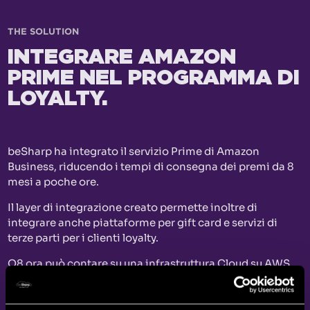
THE SOLUTION
INTEGRARE AMAZON
PRIME NEL PROGRAMMA DI
LOYALTY.
beSharp ha integrato il servizio Prime di Amazon
Business, riducendo i tempi di consegna dei premi da 8
mesi a poche ore.
Il layer di integrazione creato permette inoltre di
integrare anche piattaforme per gift card e servizi di
terze parti per i clienti loyalty.
Q8 ora può contare su una infrastruttura Cloud su AWS
modulare, scalabile e sicura, ottimizzata per data
ingestion, data analytics e data management, in grado
di supportare il loyalty scheme in modo migliore e con