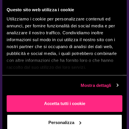
costi e complessità drasticamente ridotti.
Questo sito web utilizza i cookie
Grazie alla raccolta e all’analisi dei dati in tempo reale e
Utilizziamo i cookie per personalizzare contenuti ed
all’utilizzo del Machine Learning, Q8 può effettuare
annunci, per fornire funzionalità dei social media e per
automaticamente labelling dei prodotti e clustering dei
analizzare il nostro traffico. Condividiamo inoltre
clienti in base alle loro preferenze e alla loro esperienza
informazioni sul modo in cui utilizza il nostro sito con i
sia offline, che online e offrire loro contenuti rilevanti e
nostri partner che si occupano di analisi dei dati web,
sempre pertinenti. Inoltre, può effettuare previsioni sia
pubblicità e social media, i quali potrebbero combinarle
sull’andamento dei prezzi sul mercato, che sulla logistica
con altre informazioni che ha fornito loro o che hanno
in base a gradimento del bene, andamenti stagionali,
promozioni e altri parametri.
raccolto dal suo utilizzo dei loro servizi.
Grazie alla soluzione implementata in collaborazione
con beSharp, Q8 è passata a un modello di business
Mostra dettagli
basato sui dati e ha migliorato l’esperienza dei clienti
aderenti al programma di fedeltà.
Accetta tutti i cookie
Personalizza