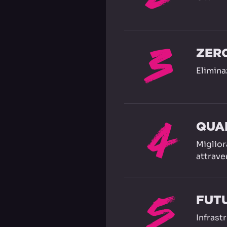
3
ZER
Elimina
4
QUAL
Miglior
attrave
5
FUT
Infrast