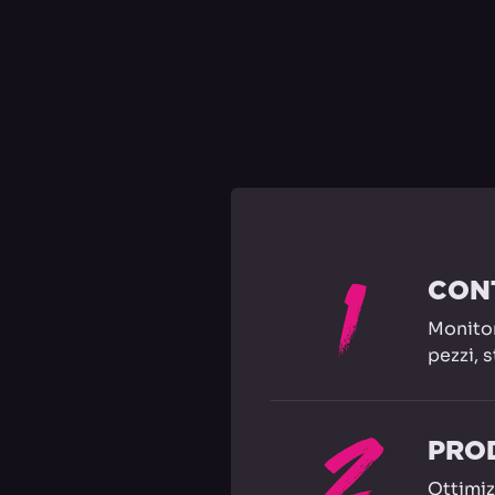
1
CON
Monitor
pezzi, 
2
PRO
Ottimiz