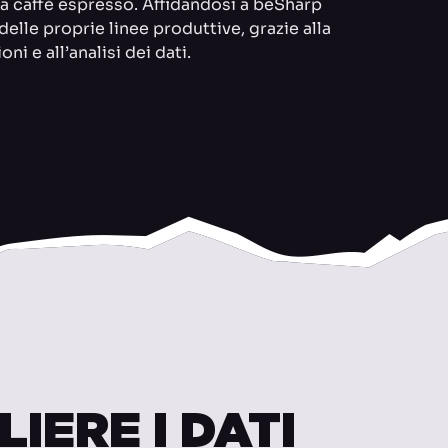
 caffè espresso. Affidandosi a beSharp
 delle proprie linee produttive, grazie alla
ni e all’analisi dei dati.
IERE I DATI