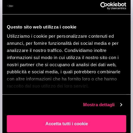
UN APPROCCIO UNICO PER
IL SUCCESSO DELLE TUE
INIZIATIVE.
Questo sito web utilizza i cookie
Utilizziamo i cookie per personalizzare contenuti ed
annunci, per fornire funzionalità dei social media e per
Scegliere beSharp come partner per il tuo progetto
analizzare il nostro traffico. Condividiamo inoltre
“From Data to Value” significa beneficiare di un
informazioni sul modo in cui utilizza il nostro sito con i
approccio unico che mette al centro il successo delle tue
nostri partner che si occupano di analisi dei dati web,
iniziative:
pubblicità e social media, i quali potrebbero combinarle
con altre informazioni che ha fornito loro o che hanno
raccolto dal suo utilizzo dei loro servizi.
1
Mostra dettagli
APPROCCIO FLESSIBILE E
Accetta tutti i cookie
PERSONALIZZATO