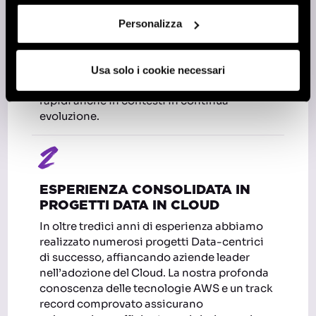
Partiamo dal business value e lo decliniamo
in un progetto su misura. Adottiamo un
Personalizza
approccio agile che ci consente di generare
valore rapidamente e di verificare
costantemente di essere sulla strada giusta.
Usa solo i cookie necessari
Questo assicura di ottenere risultati in tempi
rapidi anche in contesti in continua
evoluzione.
2
ESPERIENZA CONSOLIDATA IN
PROGETTI DATA IN CLOUD
In oltre tredici anni di esperienza abbiamo
realizzato numerosi progetti Data-centrici
di successo, affiancando aziende leader
nell’adozione del Cloud. La nostra profonda
conoscenza delle tecnologie AWS e un track
record comprovato assicurano