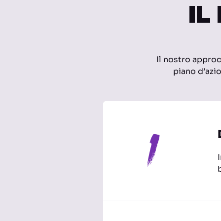
IL
Il nostro approc
piano d’azio
1