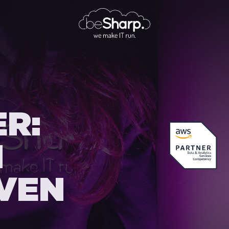
R:
I
IVEN