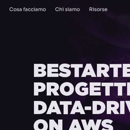
Cosa facciamo
Chi siamo
Risorse
BESTARTE
PROGETT
DATA-DR
ON AWS