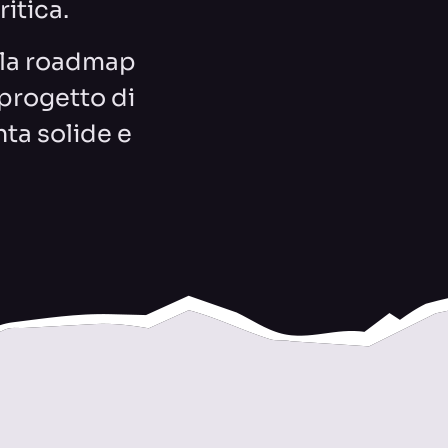
itica.
 la roadmap
 progetto di
ta solide e