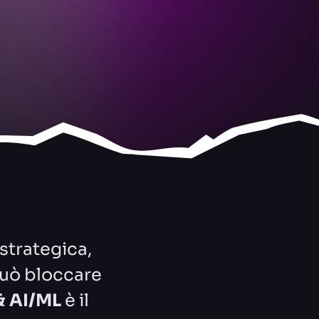
strategica,
 può bloccare
& AI/ML
è il