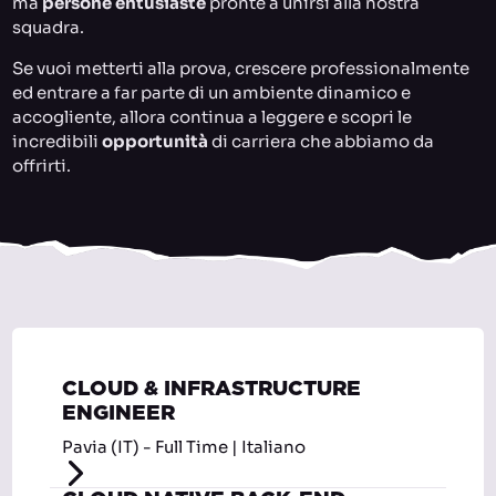
ma
persone entusiaste
pronte a unirsi alla nostra
squadra.
Se vuoi metterti alla prova, crescere professionalmente
ed entrare a far parte di un ambiente dinamico e
accogliente, allora continua a leggere e scopri le
incredibili
opportunità
di carriera che abbiamo da
offrirti.
CLOUD & INFRASTRUCTURE
ENGINEER
Pavia (IT) - Full Time | Italiano