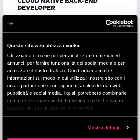
CLOUD NATIVE BACK-END
DEVELOPER
Pavia (IT) - Full Time | Italiano
CLOUD NATIVE FRONT-END
DEVELOPER
Questo sito web utilizza i cookie
Pavia (IT) - Full Time | Italiano
Utilizziamo i cookie per personalizzare contenuti ed
annunci, per fornire funzionalità dei social media e per
MLOPS ENGINEER
analizzare il nostro traffico. Condividiamo inoltre
Pavia (IT) - Full Time | Italiano
informazioni sul modo in cui utilizza il nostro sito con i
nostri partner che si occupano di analisi dei dati web,
TECHNICAL ACCOUNT MANAGER
pubblicità e social media, i quali potrebbero combinarle
(TAM)
con altre informazioni che ha fornito loro o che hanno
Pavia (IT) - Full Time | Italiano
raccolto dal suo utilizzo dei loro servizi.
CANDIDATURA SPONTANEA
Pavia (IT) - Full Time | Italiano
Mostra dettagli