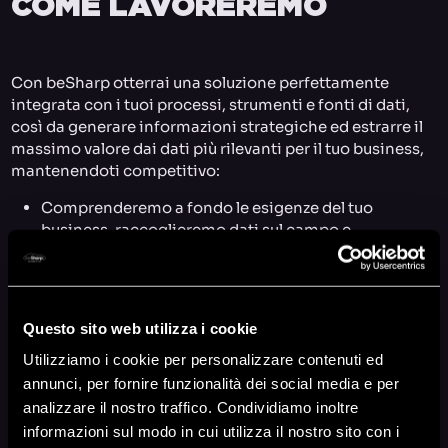
COME LAVOREREMO
Con beSharp otterrai una soluzione perfettamente
integrata con i tuoi processi, strumenti e fonti di dati,
così da generare informazioni strategiche ed estrarre il
massimo valore dai dati più rilevanti per il tuo business,
mantenendoti competitivo:
Comprenderemo a fondo le esigenze del tuo
business, raccoglieremo dati sul campo e
svilupperemo una strategia personalizzata per
ottimizzare l’acquisizione e l’analisi dei dati.
Prepareremo i dati per l’elaborazione, assicurando
Questo sito web utilizza i cookie
trasferimenti sicuri e scegliendo tra trasferimento in
tempo reale o batch.
Utilizziamo i cookie per personalizzare contenuti ed
annunci, per fornire funzionalità dei social media e per
Costruiremo un’infrastruttura ETL automatizzata,
analizzare il nostro traffico. Condividiamo inoltre
garantendo uno storage efficiente e la gestione
informazioni sul modo in cui utilizza il nostro sito con i
scalabile delle nuove informazioni.