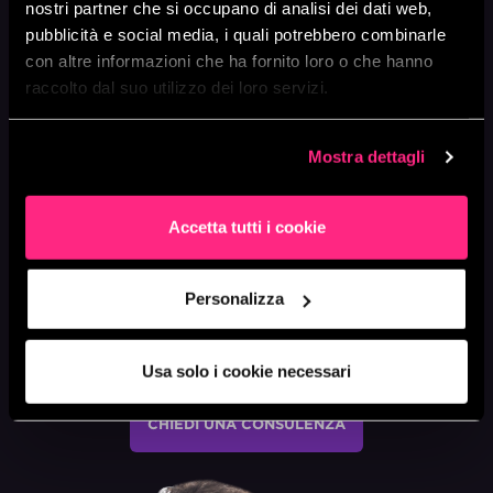
nostri partner che si occupano di analisi dei dati web,
Creeremo un Data Lake sicuro e ottimizzato,
pubblicità e social media, i quali potrebbero combinarle
configurando gli accessi nel rispetto delle policy di
con altre informazioni che ha fornito loro o che hanno
governance e security, mantenendo i costi bassi e
raccolto dal suo utilizzo dei loro servizi.
massimizzando le prestazioni.
Svilupperemo dashboard e report interattivi per
Mostra dettagli
visualizzazioni chiare e intuitive, facilitando
l’interpretazione dei dati anche a chi non ha
competenze tecniche avanzate.
Accetta tutti i cookie
Dopo l’implementazione, forniremo supporto
continuo, monitoreremo l’infrastruttura e offriremo
Personalizza
formazione per rendere il tuo team autonomo
nell’attuazione della Data Strategy.
Usa solo i cookie necessari
CHIEDI UNA CONSULENZA