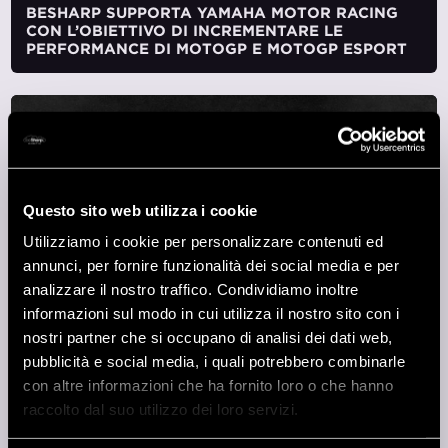
BESHARP SUPPORTA YAMAHA MOTOR RACING
CON L’OBIETTIVO DI INCREMENTARE LE
PERFORMANCE DI MOTOGP E MOTOGP ESPORT
Questo sito web utilizza i cookie
Utilizziamo i cookie per personalizzare contenuti ed
annunci, per fornire funzionalità dei social media e per
analizzare il nostro traffico. Condividiamo inoltre
informazioni sul modo in cui utilizza il nostro sito con i
nostri partner che si occupano di analisi dei dati web,
pubblicità e social media, i quali potrebbero combinarle
29 Agosto 2023
con altre informazioni che ha fornito loro o che hanno
BESHARP OTTIENE LA CERTIFICAZIONE ISO
raccolto dal suo utilizzo dei loro servizi.
14064 PER L’IMPEGNO NELLA SOSTENIBILITÀ
AMBIENTALE E LA RIDUZIONE DELLE EMISSIONI