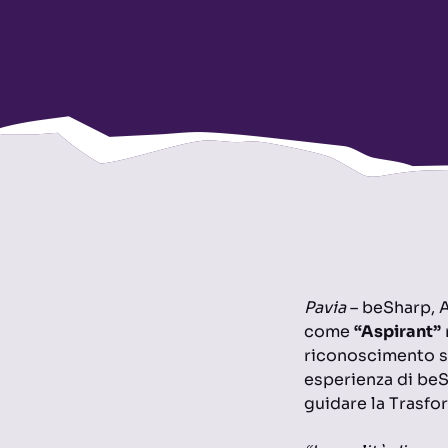
Pavia
– beSharp, A
come
“Aspirant”
riconoscimento so
esperienza di beSh
guidare la Trasfo