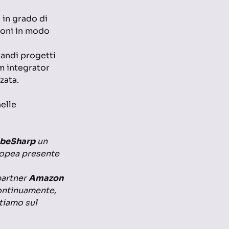
in grado di
ioni in modo
randi progetti
m integrator
zata.
nelle
beSharp
un
ropea presente
partner
Amazon
continuamente,
rtiamo sul