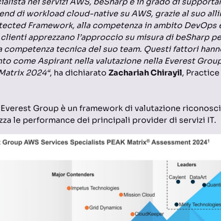
cialista nei servizi AWS, beSharp è in grado di supportar
end di workload cloud-native su AWS, grazie al suo al
tected Framework, alla competenza in ambito DevOps e
I clienti apprezzano l’approccio su misura di beSharp pe
a competenza tecnica del suo team. Questi fattori hann
to come Aspirant nella valutazione nella Everest Grou
Matrix 2024“
, ha dichiarato
Zachariah Chirayil
, Practice
 Everest Group è un framework di valutazione riconosciu
zza le performance dei principali provider di servizi IT.