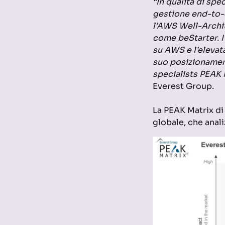
“In qualità di spe
gestione end-to-
l’AWS Well-Archi
come beStarter.
su AWS e l’elevat
suo posizionamen
specialists PEAK 
Everest Group.
La PEAK Matrix di
globale, che anali