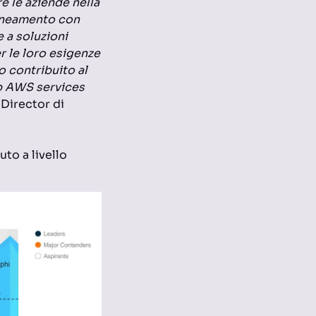
e le aziende nella
lineamento con
 a soluzioni
r le loro esigenze
o contribuito al
p AWS services
 Director di
to a livello