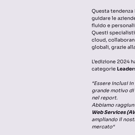
Questa tendenza 
guidare le aziend
fluido e personal
Questi specialist
cloud, collaboran
globali, grazie all
L’edizione 2024 ha
categorie
Leader
“Essere inclusi in
grande motivo di 
nel report.
Abbiamo raggiunto
Web Services (A
ampliando il nost
mercato“