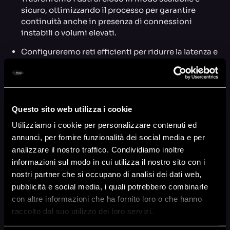
sicuro, ottimizzando il processo per garantire
continuità anche in presenza di connessioni
instabili o volumi elevati.
Configureremo reti efficienti per ridurre la latenza e
proteggere i dati durante il trasferimento e
l’elaborazione in tempo reale.
Monitoreremo e gestiremo i dispositivi IoT in tempo
reale, assicurando operatività continua,
Questo sito web utilizza i cookie
aggiornamenti regolari e manutenzione predittiva
Utilizziamo i cookie per personalizzare contenuti ed
per migliorare le performance sul campo.
annunci, per fornire funzionalità dei social media e per
Implementeremo soluzioni di storage scalabili,
analizzare il nostro traffico. Condividiamo inoltre
ottimizzando i costi e garantendo sicurezza e
informazioni sul modo in cui utilizza il nostro sito con i
accessibilità ai dati, con la capacità di crescere
nostri partner che si occupano di analisi dei dati web,
insieme alle esigenze del tuo business.
pubblicità e social media, i quali potrebbero combinarle
Supporteremo l’uso strategico dei dati raccolti,
con altre informazioni che ha fornito loro o che hanno
trasformandoli in strumenti utili per decisioni
raccolto dal suo utilizzo dei loro servizi.
informate e mirate.